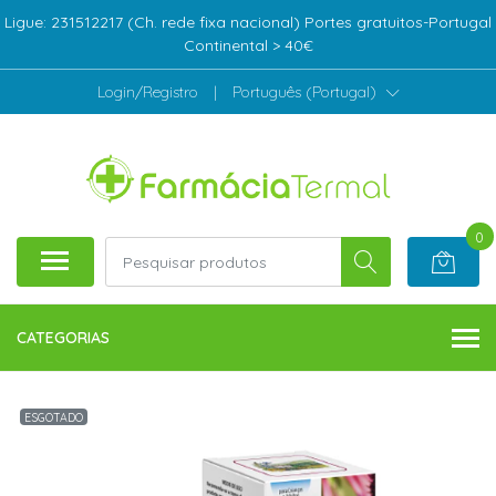
Ligue: 231512217 (Ch. rede fixa nacional) Portes gratuitos-Portugal
Continental > 40€
Login/Registro
|
Português (Portugal)
0
CATEGORIAS
ESGOTADO