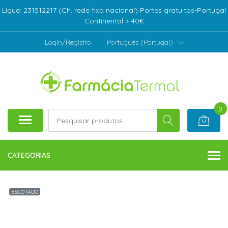
Ligue: 231512217 (Ch. rede fixa nacional) Portes gratuitos-Portugal
Continental > 40€
Login/Registro
|
Português (Portugal)
0
CATEGORIAS
ESGOTADO