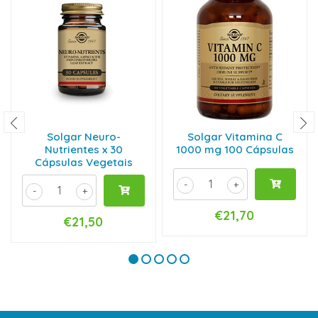
Solgar Neuro-
Solgar Vitamina C
Nutrientes x 30
1000 mg 100 Cápsulas
Cápsulas Vegetais
-
+
-
+
€21,70
€21,50