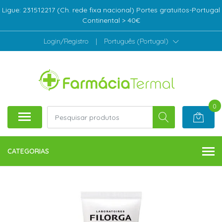
Ligue: 231512217 (Ch. rede fixa nacional) Portes gratuitos-Portugal
Continental > 40€
Login/Registro
|
Português (Portugal)
0
CATEGORIAS