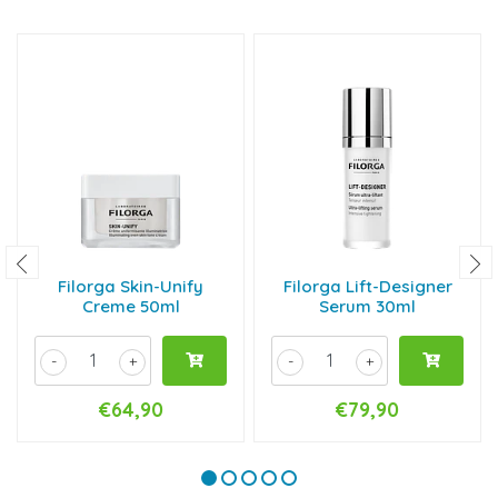
Filorga Skin-Unify
Filorga Lift-Designer
Creme 50ml
Serum 30ml
-
+
-
+
€64,90
€79,90