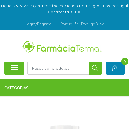
Ligue: 231512217 (Ch. rede fixa nacional) Portes gratuitos-Portugal
Continental > 40€
Login/Registro
|
Português (Portugal)
0
CATEGORIAS