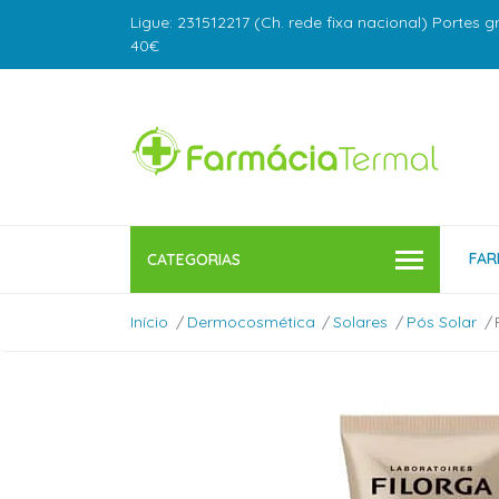
Ligue: 231512217 (Ch. rede fixa nacional) Portes g
40€
FAR
CATEGORIAS
Início
Dermocosmética
Solares
Pós Solar