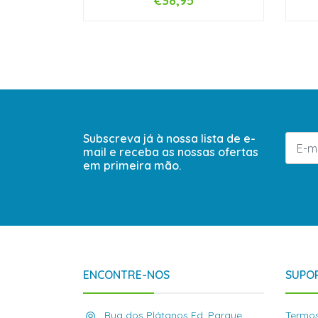
€38,95
-
+
-
Subscreva já à nossa lista de e-
mail e receba as nossas ofertas
em primeira mão.
ENCONTRE-NOS
SUPOR
Rua dos Plátanos Ed. Parque,
Termos