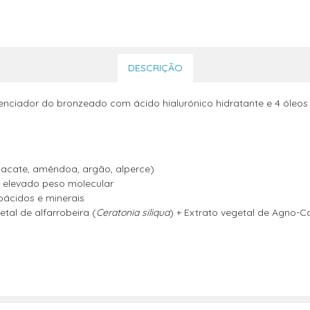
DESCRIÇÃO
tenciador do bronzeado com ácido hialurónico hidratante e 4 óleos 
abacate, amêndoa, argão, alperce)
e elevado peso molecular
ácidos e minerais
tal de alfarrobeira (
Ceratonia siliqua
) + Extrato vegetal de Agno-C