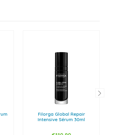
érum
Filorga Global Repair
Filor
Intensive Sérum 30ml
Clean