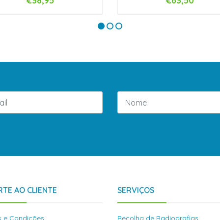
€38,95
€63,50
+
-
+
TE AO CLIENTE
SERVIÇOS
 e Condições
Recolha de Radiografias