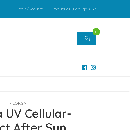
Login/Registro
|
Português (Portugal)
0
FILORGA
a UV Cellular-
ct After Sun