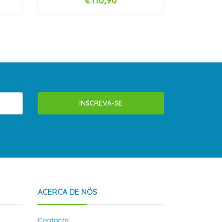
€110,90
-
+
-
INSCREVA-SE
ACERCA DE NÓS
Contacto