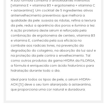
A sua fórmula combina 5 antioxidantes intensivos
[vitamina E + vitamina B3 + ergotioneína + vitamina C
+ astaxantina]. Um cocktail de 5 ingredientes ativos
antienvelhecimento preventivos que melhora a
qualidade da pele: suaviza as rídulas, refina a textura
da pele, reduz a aparência dos poros e ilumina a tez.
A ação protetora deste sérum é reforçada pela
combinação de ergotioneína de centeio, vitamina B3
e vitamina E, conhecida pela sua eficácia no
combate aos radicais livres, na prevenção da
degradação do colagénio, na absorção da luz azul e
na proteção da pele contra o envelhecimento. Tal
como outros produtos da gama HYDRA da FILORGA,
a fórmula é enriquecida com ácido hialurónico para
hidratação durante todo o dia.
Ideal para todos os tipos de pele, o sérum HYDRA-
AOX [5] deve o seu tom alaranjado à astaxantina,
que proporciona uma cor natural e duradoura.