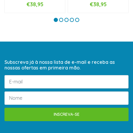
€38,95
€38,95
Subscreva já à nossa lista de e-mail e receba as
nossas ofertas em primeira mão.
INSCREVA-SE