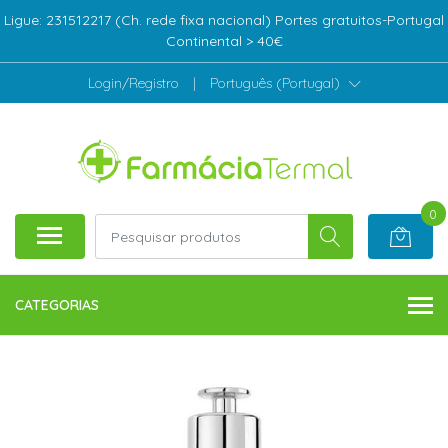
Ligue: 231512217 (Ch. rede fixa nacional) Portes gratuitos-Portugal
Continental > 40€
Login/Registro
|
Português (Portugal)
0
CATEGORIAS