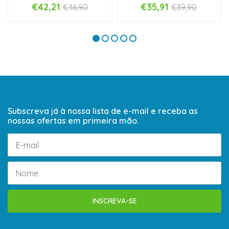
€42,21
€35,91
€46,90
€39,90
Subscreva já à nossa lista de e-mail e receba as
nossas ofertas em primeira mão.
INSCREVA-SE