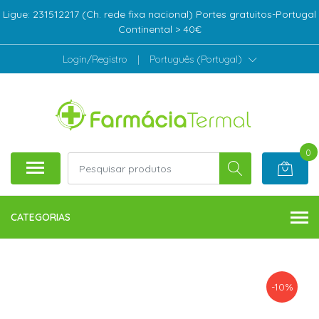
Ligue: 231512217 (Ch. rede fixa nacional) Portes gratuitos-Portugal
Continental > 40€
Login/Registro
|
Português (Portugal)
0
CATEGORIAS
-10%