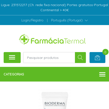
Ligue: 231512217 (Ch. rede fixa nacional) Portes gratuitos-Portugal
Continental > 40€
Login/Registro
|
Português (Portugal)
0
CATEGORIAS