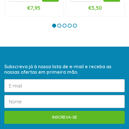
€7,95
€5,50
Subscreva já à nossa lista de e-mail e receba as
nossas ofertas em primeira mão.
INSCREVA-SE