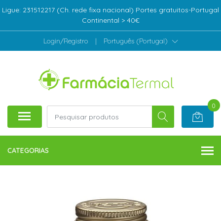
Ligue: 231512217 (Ch. rede fixa nacional) Portes gratuitos-Portugal
Continental > 40€
Login/Registro
|
Português (Portugal)
0
CATEGORIAS