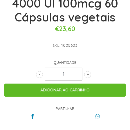
4000 UI 100mcg 60
Cápsulas vegetais
€23,60
1005603
SKU:
QUANTIDADE
-
+
PARTILHAR