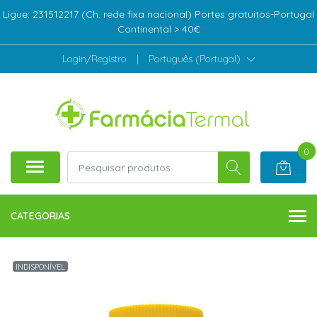
Ligue: 231512217 (Ch. rede fixa nacional) Portes gratuitos-Portugal
Continental > 40€
Login/Registro
|
Português (Portugal)
0
CATEGORIAS
INDISPONÍVEL