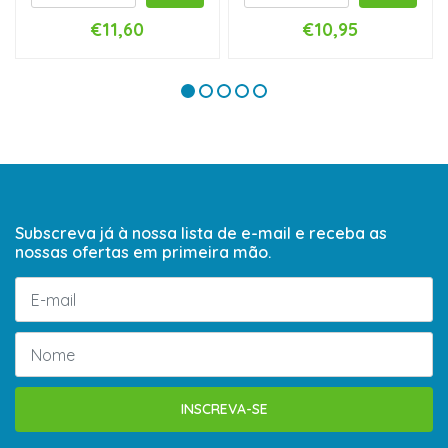
€11,60
€10,95
Subscreva já à nossa lista de e-mail e receba as
nossas ofertas em primeira mão.
INSCREVA-SE