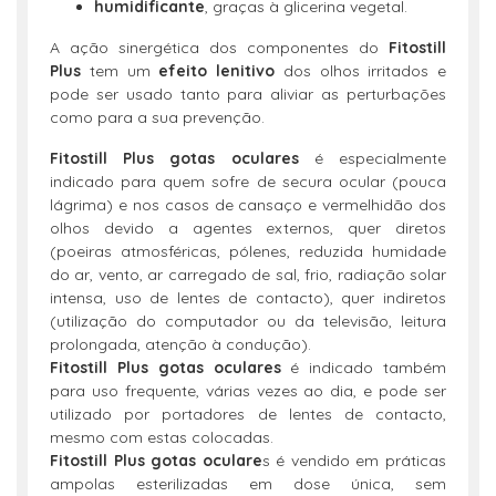
humidificante
, graças à glicerina vegetal.
A ação sinergética dos componentes do
Fitostill
Plus
tem um
efeito lenitivo
dos olhos irritados e
pode ser usado tanto para aliviar as perturbações
como para a sua prevenção.
Fitostill Plus gotas oculares
é especialmente
indicado para quem sofre de secura ocular (pouca
lágrima) e nos casos de cansaço e vermelhidão dos
olhos devido a agentes externos, quer diretos
(poeiras atmosféricas, pólenes, reduzida humidade
do ar, vento, ar carregado de sal, frio, radiação solar
intensa, uso de lentes de contacto), quer indiretos
(utilização do computador ou da televisão, leitura
prolongada, atenção à condução).
Fitostill Plus gotas oculares
é indicado também
para uso frequente, várias vezes ao dia, e pode ser
utilizado por portadores de lentes de contacto,
mesmo com estas colocadas.
Fitostill Plus gotas oculare
s é vendido em práticas
ampolas esterilizadas em dose única, sem