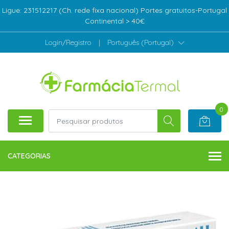
Ligue: 231512217 (Ch. rede fixa nacional) Portes gratuitos-Portugal
Continental > 40€
Login/Registro
|
Português (Portugal)
0
CATEGORIAS