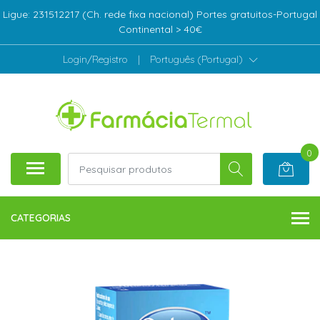
Ligue: 231512217 (Ch. rede fixa nacional) Portes gratuitos-Portugal
Continental > 40€
Login/Registro
|
Português (Portugal)
0
CATEGORIAS