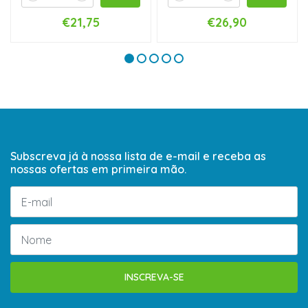
€21,75
€26,90
Subscreva já à nossa lista de e-mail e receba as
nossas ofertas em primeira mão.
INSCREVA-SE