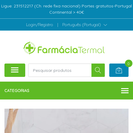
Ligue: 231512217 (Ch. rede fixa nacional) Portes gratuitos-Portugal
Continental > 40€
Login/Registro
|
Português (Portugal)
0
CATEGORIAS