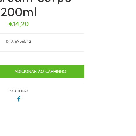
200ml
€14,20
6936542
SKU:
PARTILHAR