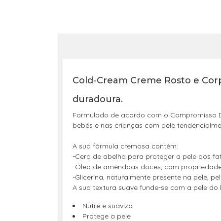
Cold-Cream Creme Rosto e Corpo
duradoura.
Formulado de acordo com o Compromisso De
bebés e nas crianças com pele tendencialme
A sua fórmula cremosa contém:
-Cera de abelha para proteger a pele dos fa
-Óleo de amêndoas doces, com propriedades s
-Glicerina, naturalmente presente na pele, p
A sua textura suave funde-se com a pele do
Nutre e suaviza
Protege a pele