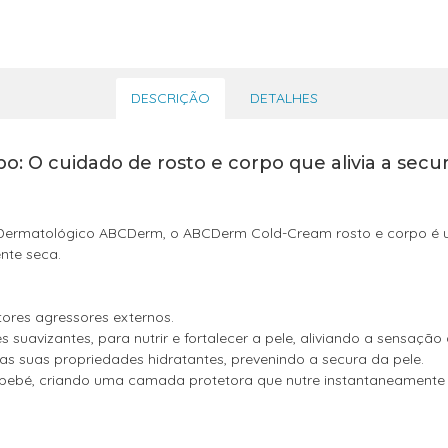
DESCRIÇÃO
DETALHES
: O cuidado de rosto e corpo que alivia a secu
rmatológico ABCDerm, o ABCDerm Cold-Cream rosto e corpo é um
nte seca.
tores agressores externos.
uavizantes, para nutrir e fortalecer a pele, aliviando a sensação 
elas suas propriedades hidratantes, prevenindo a secura da pele.
 bebé, criando uma camada protetora que nutre instantaneamente e