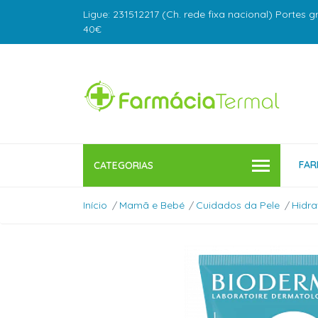
Ligue: 231512217 (Ch. rede fixa nacional) Portes g
40€
FAR
CATEGORIAS
Início
Mamã e Bebé
Cuidados da Pele
Hidr