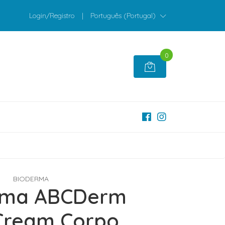
Login/Registro
|
Português (Portugal)
0
BIODERMA
rma ABCDerm
Cream Corpo