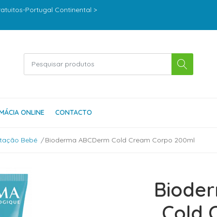
ratuitos-Portugal Continental >
MÁCIA ONLINE
CONTACTO
atação Bebé
Bioderma ABCDerm Cold Cream Corpo 200ml
Biode
Cold 