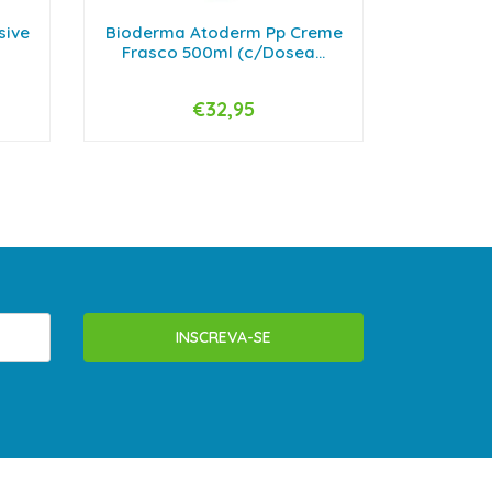
sive
Bioderma Atoderm Pp Creme
Bioderm
Frasco 500ml (c/Dosea...
€32,95
-
+
-
INSCREVA-SE