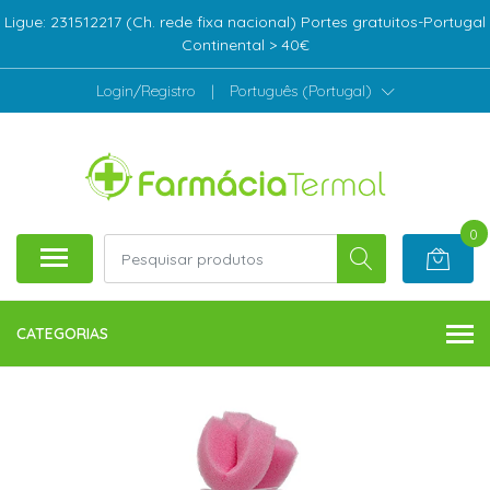
Ligue: 231512217 (Ch. rede fixa nacional) Portes gratuitos-Portugal
Continental > 40€
Login/Registro
|
Português (Portugal)
0
CATEGORIAS