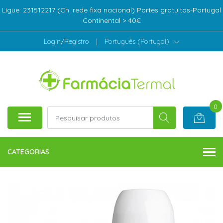
Ligue: 231512217 (Ch. rede fixa nacional) Portes gratuitos-Portugal
Continental > 40€
Login/Registro
|
Português (Portugal)
0
CATEGORIAS