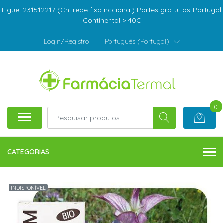
Ligue: 231512217 (Ch. rede fixa nacional) Portes gratuitos-Portugal
Continental > 40€
Login/Registro
|
Português (Portugal)
0
CATEGORIAS
INDISPONÍVEL