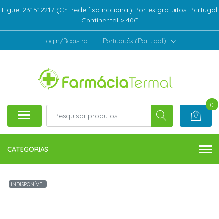
Ligue: 231512217 (Ch. rede fixa nacional) Portes gratuitos-Portugal
Continental > 40€
Login/Registro
|
Português (Portugal)
0
CATEGORIAS
INDISPONÍVEL