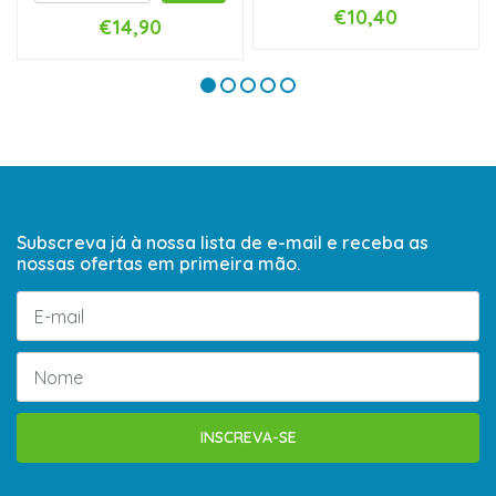
€10,40
€14,90
Subscreva já à nossa lista de e-mail e receba as
nossas ofertas em primeira mão.
INSCREVA-SE