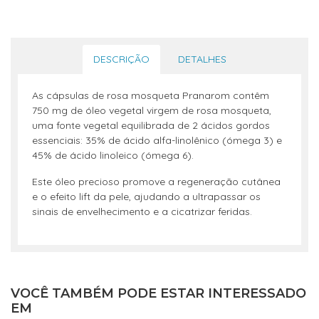
DESCRIÇÃO
DETALHES
As cápsulas de rosa mosqueta Pranarom contêm
750 mg de óleo vegetal virgem de rosa mosqueta,
uma fonte vegetal equilibrada de 2 ácidos gordos
essenciais: 35% de ácido alfa-linolênico (ómega 3) e
45% de ácido linoleico (ómega 6).
Este óleo precioso promove a regeneração cutânea
e o efeito lift da pele, ajudando a ultrapassar os
sinais de envelhecimento e a cicatrizar feridas.
VOCÊ TAMBÉM PODE ESTAR INTERESSADO
EM