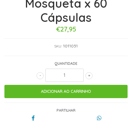
Mosqueta x 60
Cápsulas
€27,95
1011031
SKU:
QUANTIDADE
-
+
PARTILHAR