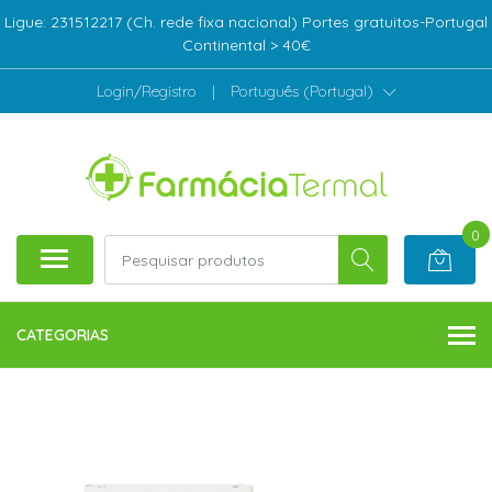
Ligue: 231512217 (Ch. rede fixa nacional) Portes gratuitos-Portugal
Continental > 40€
Login/Registro
|
Português (Portugal)
0
CATEGORIAS