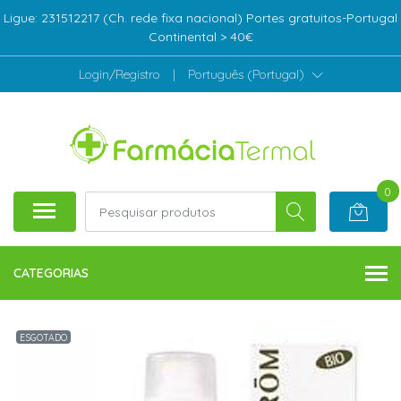
Ligue: 231512217 (Ch. rede fixa nacional) Portes gratuitos-Portugal
Continental > 40€
Login/Registro
|
Português (Portugal)
0
CATEGORIAS
ESGOTADO