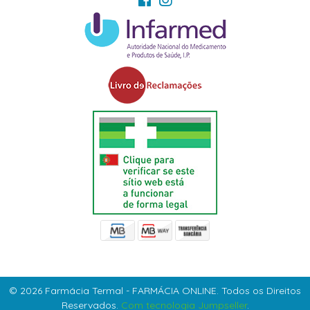
© 2026 Farmácia Termal - FARMÁCIA ONLINE. Todos os Direitos
Reservados.
Com tecnologia Jumpseller
.