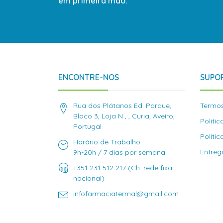
em primeira mão.
ENCONTRE-NOS
SUPOR
Rua dos Plátanos Ed. Parque,
Termos
Bloco 3, Loja N , , Curia, Aveiro,
Politi
Portugal
Políti
Horário de Trabalho:
Entreg
9h-20h / 7 dias por semana
+351 231 512 217 (Ch. rede fixa
nacional)
infofarmaciatermal@gmail.com