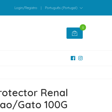
Login/Registro
|
Português (Portugal)
0
rotector Renal
Cao/Gato 100G