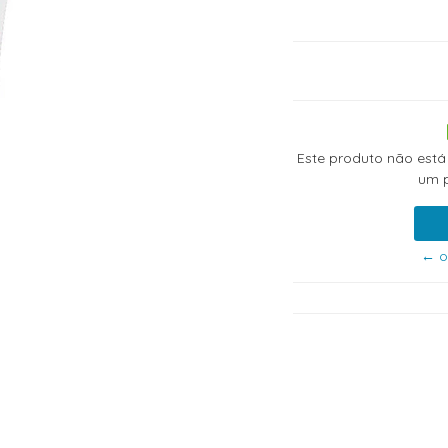
Este produto não está
um p
← o