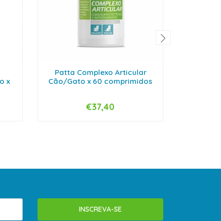
Patta Complexo Articular
Menforsa
o x
Cão/Gato x 60 comprimidos
par
€37,40
-
+
-
INSCREVA-SE