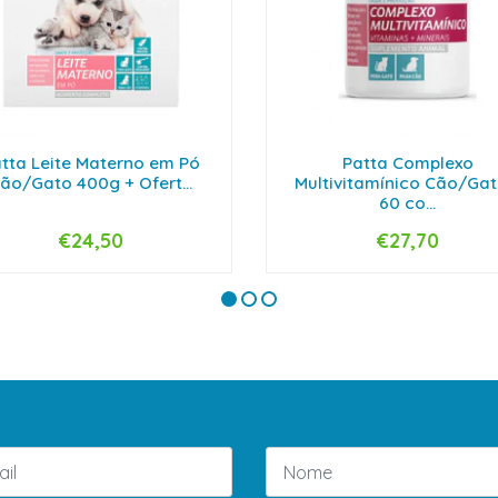
tta Leite Materno em Pó
Patta Complexo
ão/Gato 400g + Ofert...
Multivitamínico Cão/Gat
60 co...
€24,50
€27,70
+
-
+