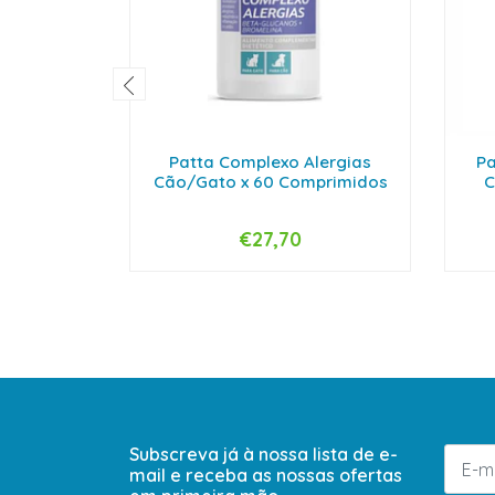
Patta Complexo Alergias
Pa
Cão/Gato x 60 Comprimidos
C
€27,70
-
+
-
Subscreva já à nossa lista de e-
mail e receba as nossas ofertas