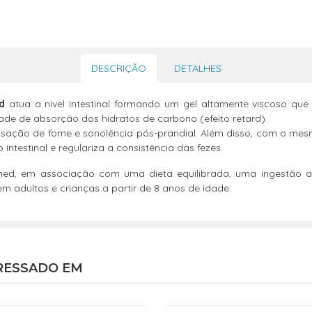
DESCRIÇÃO
DETALHES
d
atua a nível intestinal formando um gel altamente viscoso que
dade de absorção dos hidratos de carbono (efeito retard).
sação de fome e sonolência pós-prandial. Além disso, com o m
intestinal e regulariza a consistência das fezes.
d, em associação com uma dieta equilibrada, uma ingestão ad
em adultos e crianças a partir de 8 anos de idade.
RESSADO EM