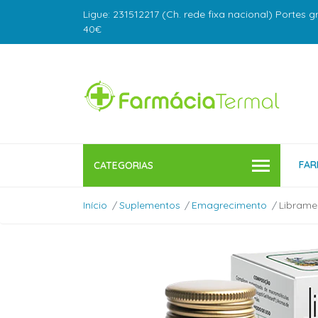
Ligue: 231512217 (Ch. rede fixa nacional) Portes g
40€
FAR
CATEGORIAS
Início
Suplementos
Emagrecimento
Librame