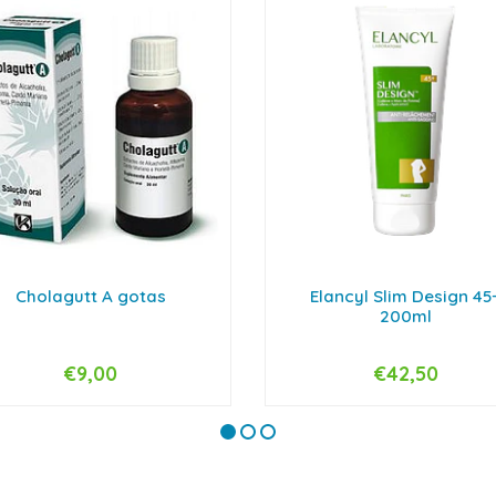
Cholagutt A gotas
Elancyl Slim Design 45
200ml
€9,00
€42,50
+
-
+