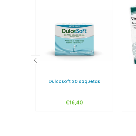
Dulcosoft 20 saquetas
€16,40
-
+
-