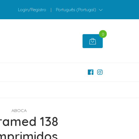
Login/Registro
|
Português (Portugal)
0
ABOCA
ramed 138
mprimidos