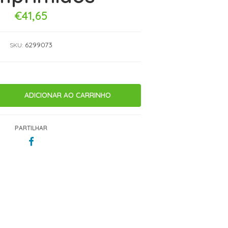
€41,65
6299073
SKU:
PARTILHAR