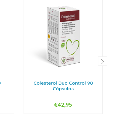
+
Colesterol Duo Control 90
Coliga
Cápsulas
€42,95
-
+
-