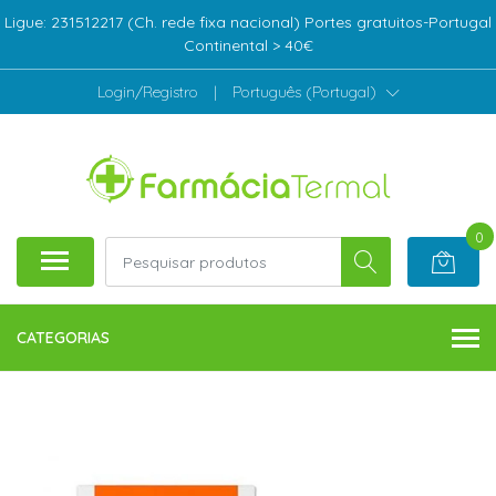
Ligue: 231512217 (Ch. rede fixa nacional) Portes gratuitos-Portugal
Continental > 40€
Login/Registro
|
Português (Portugal)
0
CATEGORIAS