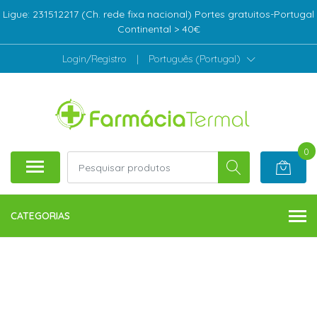
Ligue: 231512217 (Ch. rede fixa nacional) Portes gratuitos-Portugal
Continental > 40€
Login/Registro
|
Português (Portugal)
0
CATEGORIAS