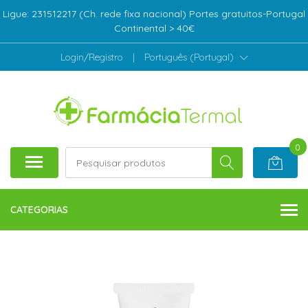
Ligue: 231512217 (Ch. rede fixa nacional) Portes gratuitos-Portugal
Continental > 40€
Login/Registro
|
Português (Portugal)
0
CATEGORIAS