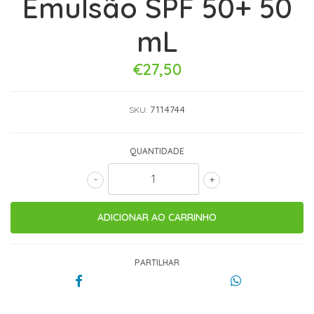
Emulsão SPF 50+ 50
mL
€27,50
7114744
SKU:
QUANTIDADE
-
+
PARTILHAR