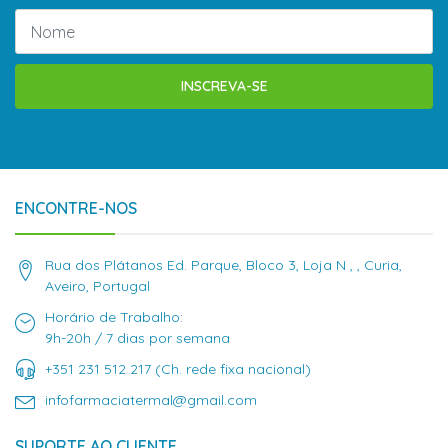
INSCREVA-SE
ENCONTRE-NOS
Rua dos Plátanos Ed. Parque, Bloco 3, Loja N , , Curia,
Aveiro, Portugal
Horário de Trabalho:
9h-20h / 7 dias por semana
+351 231 512 217 (Ch. rede fixa nacional)
infofarmaciatermal@gmail.com
SUPORTE AO CLIENTE