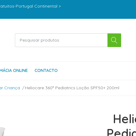
ratuitos-Portugal Continental >
MÁCIA ONLINE
CONTACTO
ar Criança
Heliocare 360º Pediatrics Loção SPF50+ 200ml
Hel
Pedi