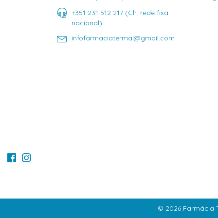
+351 231 512 217 (Ch. rede fixa
nacional)
infofarmaciatermal@gmail.com
© 2026 Farmácia T