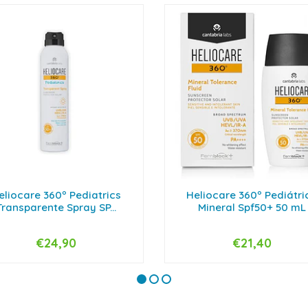
eliocare 360º Pediatrics
Heliocare 360º Pediátri
Transparente Spray SP...
Mineral Spf50+ 50 mL
€24,90
€21,40
+
-
+