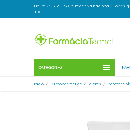
Ligue: 231512217 (Ch. rede fixa nacional) Portes g
40€
FAR
CATEGORIAS
Início
Dermocosmética
Solares
Protetor Sol