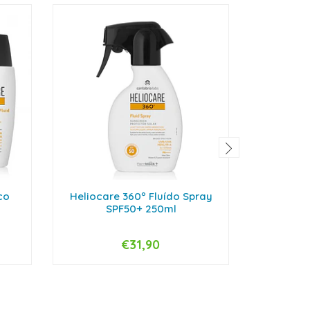
co
Heliocare 360º Fluído Spray
Helioca
SPF50+ 250ml
S
€31,90
-
+
-