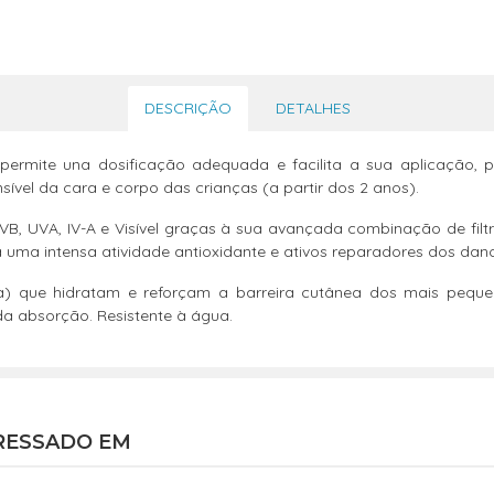
DESCRIÇÃO
DETALHES
ermite una dosificação adequada e facilita a sua aplicação, 
vel da cara e corpo das crianças (a partir dos 2 anos).
B, UVA, IV-A e Visível graças à sua avançada combinação de filtr
 uma intensa atividade antioxidante e ativos reparadores dos danos
erina) que hidratam e reforçam a barreira cutânea dos mais peq
ida absorção. Resistente à água.
RESSADO EM