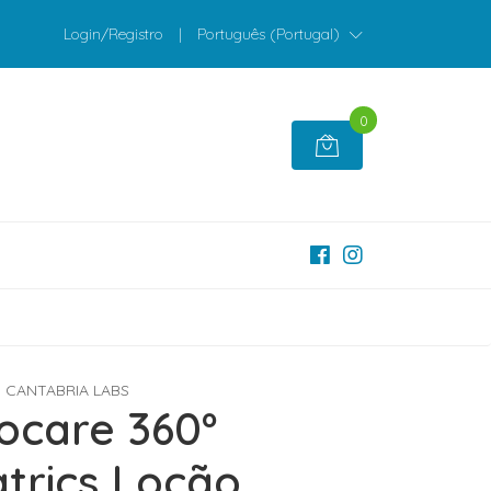
Login/Registro
|
Português (Portugal)
0
CANTABRIA LABS
iocare 360º
atrics Loção