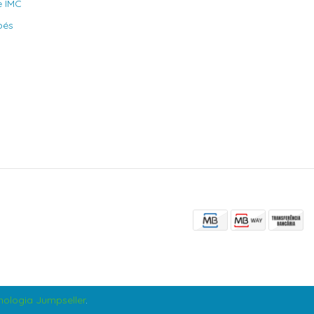
e IMC
bés
ologia Jumpseller
.