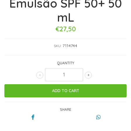
Emulsão SPF 50+ 50
mL
€27,50
7114744
SKU:
QUANTITY
-
+
SHARE