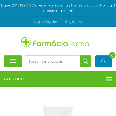
Ligue: 231512217 (Ch. rede fixa nacional) Portes gratuitos-Portugal
Continental > 40€
Login/Register
|
English
0
CATEGORIES