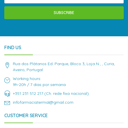
SUBSCRIBE
FIND US
Rua dos Plátanos Ed. Parque, Bloco 3, Loja N , , Curia,
Aveiro, Portugal
Working hours:
9h-20h / 7 dias por semana
+351 231 512 217 (Ch. rede fixa nacional)
infofarmaciatermal@gmail.com
CUSTOMER SERVICE