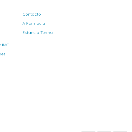
Contacto
A Farmácia
Estancia Termal
e IMC
bés