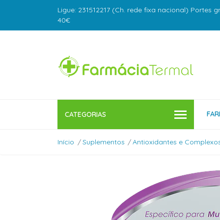
Ligue: 231512217 (Ch. rede fixa nacional) Portes g
40€
FAR
CATEGORIAS
Início
Suplementos
Antioxidantes e Complexos