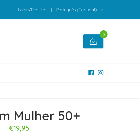
Login/Registro
|
Português (Portugal)
0
m Mulher 50+
€19,95