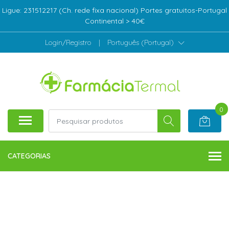
Ligue: 231512217 (Ch. rede fixa nacional) Portes gratuitos-Portugal
Continental > 40€
Login/Registro
|
Português (Portugal)
0
CATEGORIAS