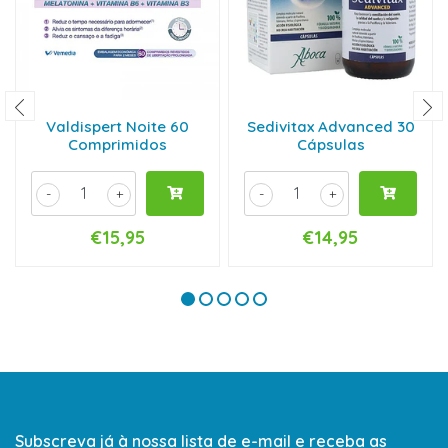
Valdispert Noite 60
Sedivitax Advanced 30
Comprimidos
Cápsulas
-
+
-
+
€15,95
€14,95
Subscreva já à nossa lista de e-mail e receba as