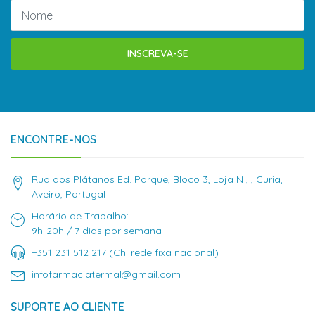
INSCREVA-SE
ENCONTRE-NOS
Rua dos Plátanos Ed. Parque, Bloco 3, Loja N , , Curia,
Aveiro, Portugal
Horário de Trabalho:
9h-20h / 7 dias por semana
+351 231 512 217 (Ch. rede fixa nacional)
infofarmaciatermal@gmail.com
SUPORTE AO CLIENTE