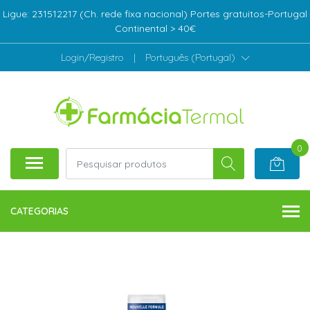
Ligue: 231512217 (Ch. rede fixa nacional) Portes gratuitos-Portugal
Continental > 40€
Login/Registro
|
Português (Portugal)
0
CATEGORIAS