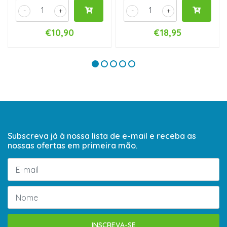
-
+
-
+
€10,90
€18,95
Subscreva já à nossa lista de e-mail e receba as
nossas ofertas em primeira mão.
INSCREVA-SE