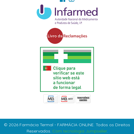
© 2026 Farmácia Termal - FARMÁCIA ONLINE. Todos os Direitos
Reservados.
Com tecnologia Jumpseller
.