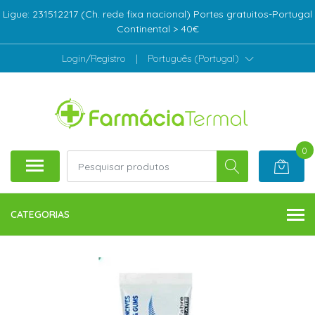
Ligue: 231512217 (Ch. rede fixa nacional) Portes gratuitos-Portugal
Continental > 40€
Login/Registro
|
Português (Portugal)
0
CATEGORIAS