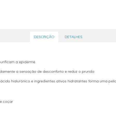
DESCRIÇÃO
DETALHES
purificam a epiderme.
apidamente a sensação de desconforto e reduz o prurido.
cido hialurónico e ingredientes ativos hidratantes forma uma pelí
de coçar