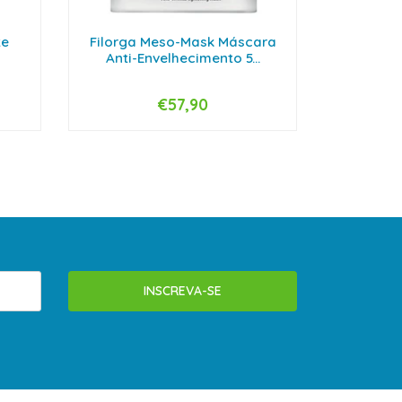
te
Filorga Meso-Mask Máscara
Biode
Anti-Envelhecimento 5...
Mo
€57,90
-
+
-
INSCREVA-SE