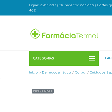
Ligue: 231512217 (Ch. rede fixa nacional) Portes g
40€
FAR
CATEGORIAS
Início
Dermocosmética
Corpo
Cuidados Esp
INDISPONÍVEL