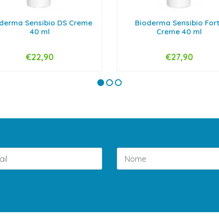
derma Sensibio DS Creme
Bioderma Sensibio For
40 ml
Creme 40 ml
€22,90
€27,90
+
-
+