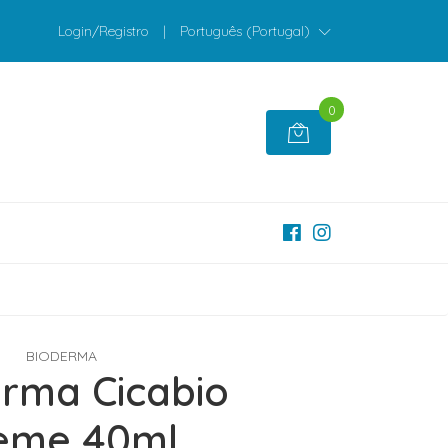
Login/Registro
|
Português (Portugal)
0
BIODERMA
rma Cicabio
eme 40ml