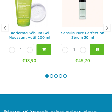
Bioderma Sébium Gel
Sensilis Pure Perfection
Moussant Actif 200 ml
Sérum 30 ml
-
+
-
+
€18,90
€45,70
Subscreva já à nossa lista de e-mail e receba as