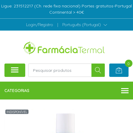
Ligue: 231512217 (Ch. rede fixa nacional) Portes gratuitos-Portugal
Continental > 40€
Login/Registro
|
Português (Portugal)
0
CATEGORIAS
INDISPONÍVEL