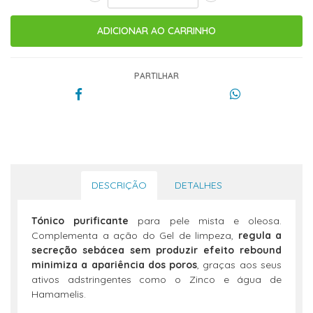
PARTILHAR
DESCRIÇÃO
DETALHES
T
óni
co
pur
i
f
c
a
n
t
e
para pele mista e oleosa.
Complementa a ação do Gel de limpeza,
regula
a
secreção
sebácea
sem
p
r
o
d
uzir
e
f
ei
t
o
r
e
b
ound
minimi
z
a
a
apa
riênc
i
a
d
os
poros
, graças aos seus
ativos adstringentes como o Zinco e água de
Hamamelis.