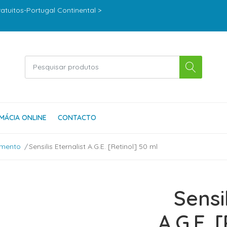
ratuitos-Portugal Continental >
MÁCIA ONLINE
CONTACTO
imento
Sensilis Eternalist A.G.E. [Retinol] 50 ml
Sensil
A.G.E. 