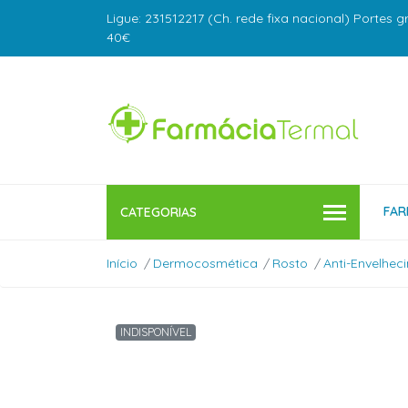
Ligue: 231512217 (Ch. rede fixa nacional) Portes g
40€
FAR
CATEGORIAS
Início
Dermocosmética
Rosto
Anti-Envelhec
INDISPONÍVEL