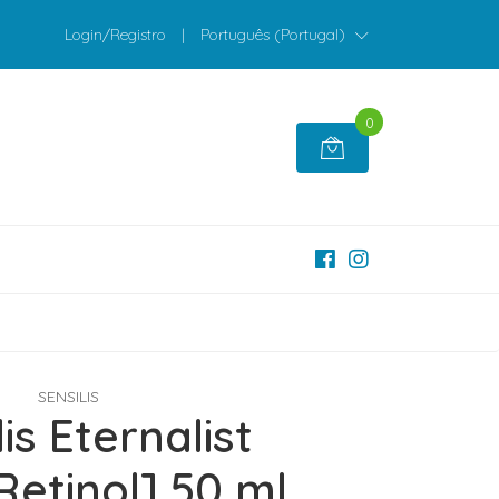
Login/Registro
|
Português (Portugal)
0
SENSILIS
is Eternalist
[Retinol] 50 ml