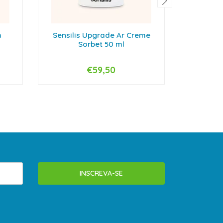
h
Sensilis Upgrade Ar Creme
Pedi R
Sorbet 50 ml
€59,50
-
+
-
INSCREVA-SE