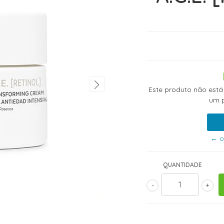
Este produto não está
um p
← o
QUANTIDADE
-
+