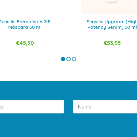
Sensilis Eternalist A.G.E.
Sensilis Upgrade [Hig
Máscara 50 ml
Potency Serum] 30 ml
€45,90
€53,95
+
-
+