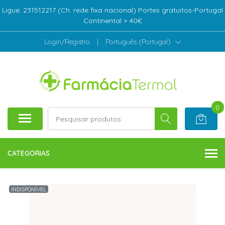
Ligue: 231512217 (Ch. rede fixa nacional) Portes gratuitos-Portugal
Continental > 40€
Login/Registro
|
Português (Portugal)
0
CATEGORIAS
INDISPONÍVEL