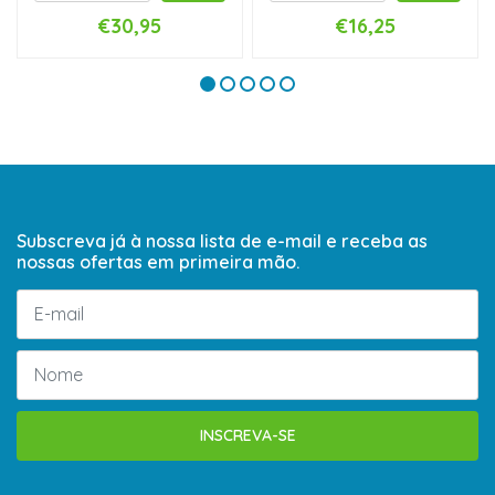
€30,95
€16,25
Subscreva já à nossa lista de e-mail e receba as
nossas ofertas em primeira mão.
INSCREVA-SE