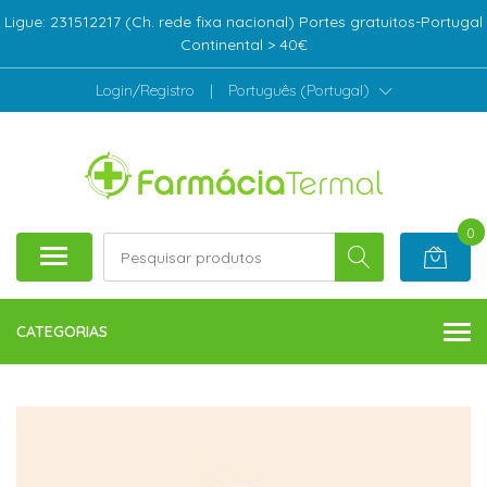
Ligue: 231512217 (Ch. rede fixa nacional) Portes gratuitos-Portugal
Continental > 40€
Login/Registro
|
Português (Portugal)
0
CATEGORIAS