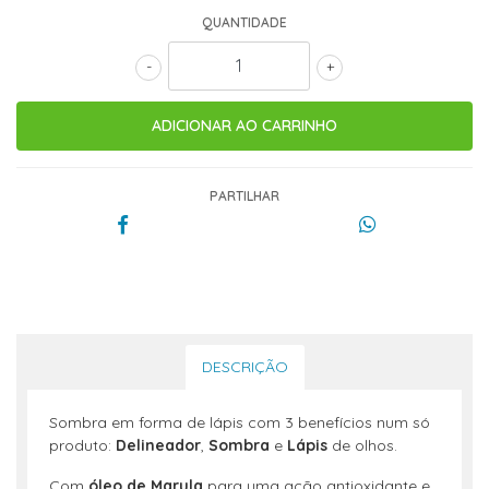
QUANTIDADE
-
+
PARTILHAR
DESCRIÇÃO
Sombra em forma de lápis com 3 benefícios num só
produto:
Delineador
,
Sombra
e
Lápis
de olhos.
Com
óleo de Marula
para uma ação antioxidante e