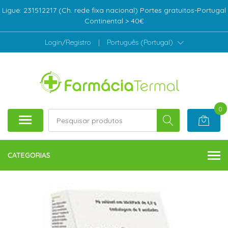
Ligue: 231512217 (Ch. rede fixa nacional) Portes gratuitos-Portugal
Continental > 40€
Login/Registro
|
Português (Portugal)
0
CATEGORIAS