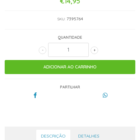
€14,95
7395764
SKU:
QUANTIDADE
-
+
PARTILHAR
DESCRIÇÃO
DETALHES