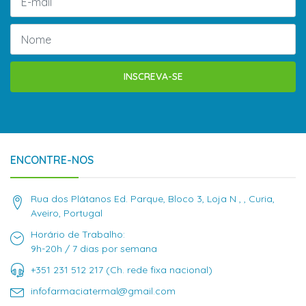
INSCREVA-SE
ENCONTRE-NOS
Rua dos Plátanos Ed. Parque, Bloco 3, Loja N , , Curia,
Aveiro, Portugal
Horário de Trabalho:
9h-20h / 7 dias por semana
+351 231 512 217 (Ch. rede fixa nacional)
infofarmaciatermal@gmail.com