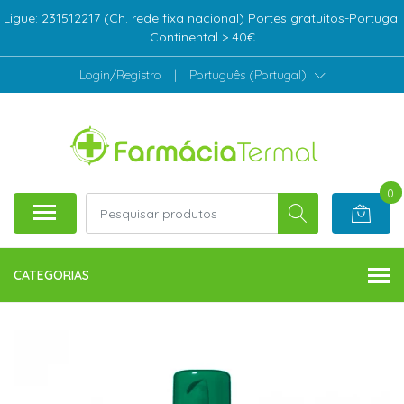
Ligue: 231512217 (Ch. rede fixa nacional) Portes gratuitos-Portugal
Continental > 40€
Login/Registro
|
Português (Portugal)
0
CATEGORIAS