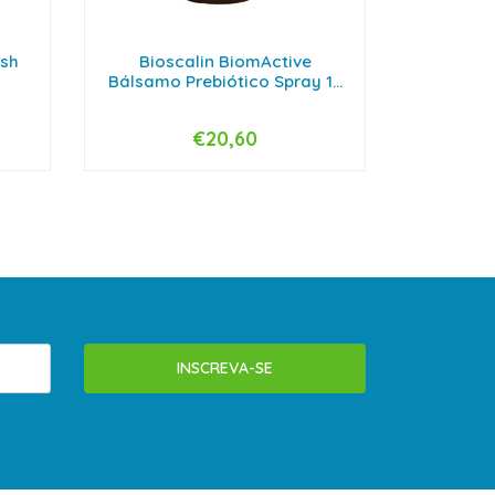
esh
Bioscalin BiomActive
Lactacy
Bálsamo Prebiótico Spray 1...
€20,60
-
+
INSCREVA-SE