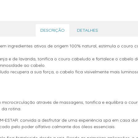
DESCRIÇÃO
DETALHES
em ingredientes ativos de origem 100% natural, estimula o couro
anja e de lavanda, tonifica o couro cabeludo e fortalece o cabelo d
uminosidade ao cabelo.
udo recupera a sua força, o cabelo fica visivelmente mais luminoso
rocirculação através de massagens, tonifica e equilibra o cour
 da rotina.
TAR: convida a desfrutar de uma experiência spa em casa dur
ado pelo poder olfativo calmante dos óleos essenciais.