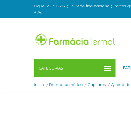
Ligue: 231512217 (Ch. rede fixa nacional) Portes g
40€
FAR
CATEGORIAS
Início
Dermocosmética
Capilares
Queda de