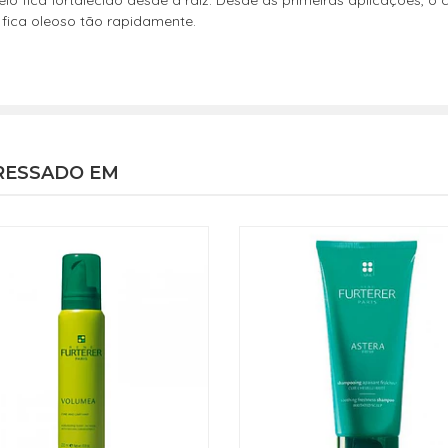
o fica fortalecido desde a raiz. Desde as primeiras aplicações, o 
o fica oleoso tão rapidamente.
RESSADO EM