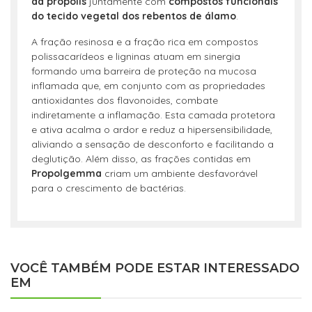
da própolis
juntamente com
compostos funcionais
do tecido vegetal dos rebentos de álamo
.
A fração resinosa e a fração rica em compostos
polissacarídeos e ligninas atuam em sinergia
formando uma barreira de proteção na mucosa
inflamada que, em conjunto com as propriedades
antioxidantes dos flavonoides, combate
indiretamente a inflamação. Esta camada protetora
e ativa acalma o ardor e reduz a hipersensibilidade,
aliviando a sensação de desconforto e facilitando a
deglutição. Além disso, as frações contidas em
Propolgemma
criam um ambiente desfavorável
para o crescimento de bactérias.
VOCÊ TAMBÉM PODE ESTAR INTERESSADO
EM