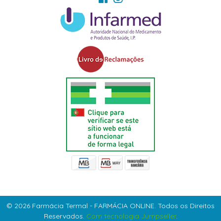
© 2026 Farmácia Termal - FARMÁCIA ONLINE. Todos os Direitos
Reservados.
Com tecnologia Jumpseller
.