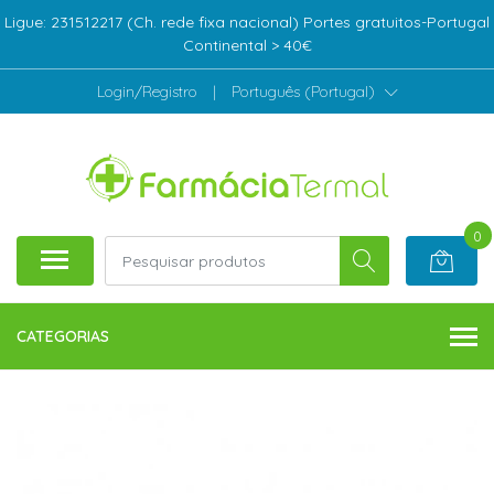
Ligue: 231512217 (Ch. rede fixa nacional) Portes gratuitos-Portugal
Continental > 40€
Login/Registro
|
Português (Portugal)
0
CATEGORIAS