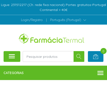
Ligue: 231512217 (Ch. rede fixa nacional) Portes gratuitos-Portugal
Continental > 40€
Login/Registro
|
Português (Portugal)
0
CATEGORIAS