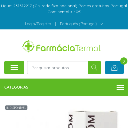
Ligue: 231512217 (Ch. rede fixa nacional) Portes gratuitos-Portugal
Continental > 40€
Login/Registro
|
Português (Portugal)
0
CATEGORIAS
INDISPONÍVEL