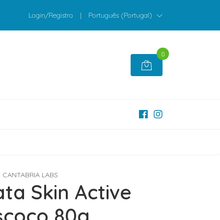
Login/Registro
|
Português (Portugal)
0
CANTABRIA LABS
ta Skin Active
scoço 80g