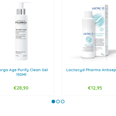
lorga Age Purify Clean Gel
Lactacyd Pharma Antisep
150Ml
€28,90
€12,95
+
-
+