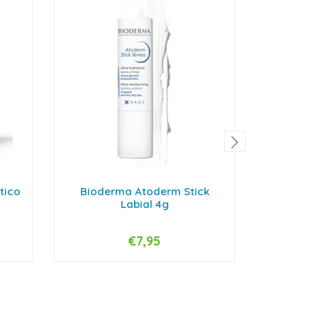
tico
Bioderma Atoderm Stick
Endocar
Labial 4g
€7,95
-
+
-