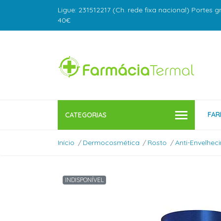
Ligue: 231512217 (Ch. rede fixa nacional) Portes g
40€
FAR
CATEGORIAS
Início
Dermocosmética
Rosto
Anti-Envelhec
INDISPONÍVEL