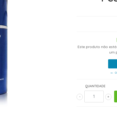
Este produto não está
um p
← o
QUANTIDADE
-
+