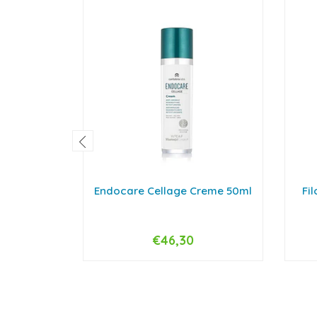
Endocare Cellage Creme 50ml
Fi
€46,30
-
+
-