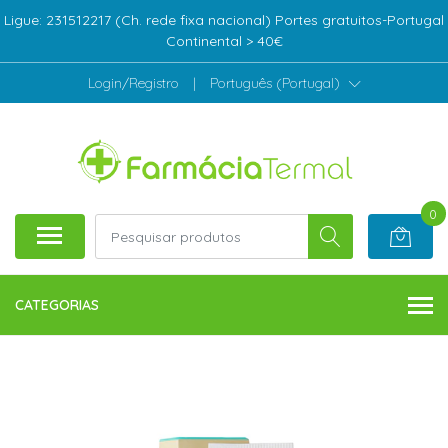
Ligue: 231512217 (Ch. rede fixa nacional) Portes gratuitos-Portugal
Continental > 40€
Login/Registro
|
Português (Portugal)
0
CATEGORIAS