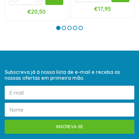
€17,95
€20,50
Subscreva já à nossa lista de e-mail e receba as
nossas ofertas em primeira mão.
INSCREVA-SE