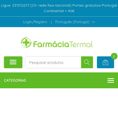
Ligue: 231512217 (Ch. rede fixa nacional) Portes gratuitos-Portugal
Continental > 40€
Login/Registro
|
Português (Portugal)
0
CATEGORIAS