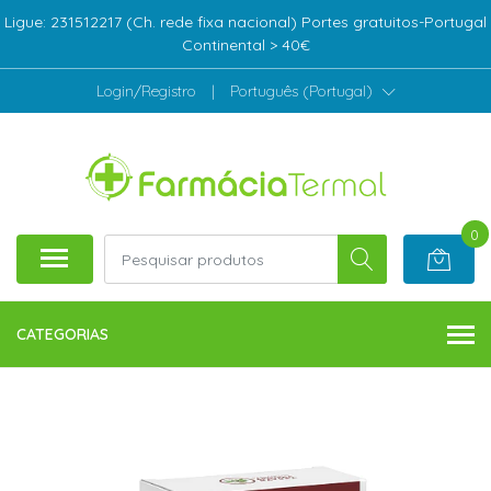
Ligue: 231512217 (Ch. rede fixa nacional) Portes gratuitos-Portugal
Continental > 40€
Login/Registro
|
Português (Portugal)
0
CATEGORIAS