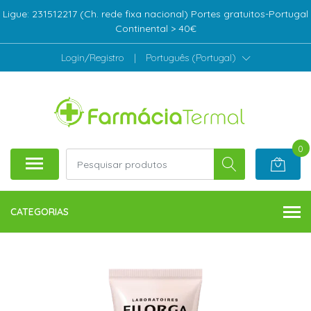
Ligue: 231512217 (Ch. rede fixa nacional) Portes gratuitos-Portugal
Continental > 40€
Login/Registro
|
Português (Portugal)
0
CATEGORIAS