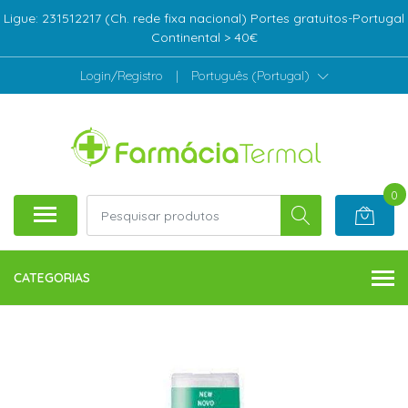
Ligue: 231512217 (Ch. rede fixa nacional) Portes gratuitos-Portugal
Continental > 40€
Login/Registro
|
Português (Portugal)
0
CATEGORIAS