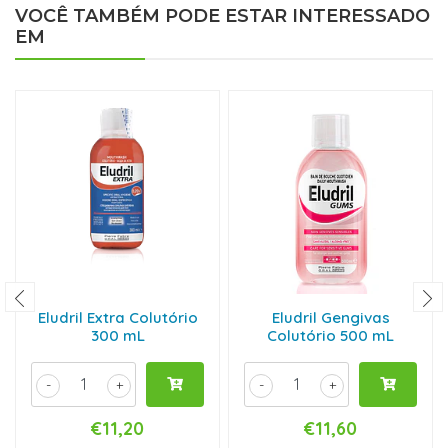
VOCÊ TAMBÉM PODE ESTAR INTERESSADO
EM
Eludril Extra Colutório
Eludril Gengivas
300 mL
Colutório 500 mL
-
+
-
+
€11,20
€11,60