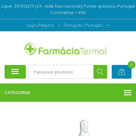
Ligue: 231512217 (Ch. rede fixa nacional) Portes gratuitos-Portugal
Continental > 40€
Login/Registro
|
Português (Portugal)
0
CATEGORIAS